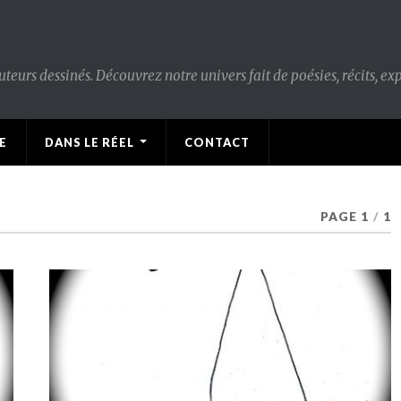
urs dessinés. Découvrez notre univers fait de poésies, récits, expo
E
DANS LE RÉEL
CONTACT
PAGE 1
/
1