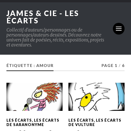
JAMES & CIE - LES
ÉCARTS
Collectif d'auteurs/personnages ou de
personnages/auteurs dessinés. Découvrez notre
univers fait de poésies, récits, expositions, projets
et aventures.
ÉTIQUETTE : AMOUR
PAGE 1
/
6
LES ÉCARTS
,
LES ÉCARTS
LES ÉCARTS
,
LES ÉCARTS
DE SARANONYME
DE VULTURE