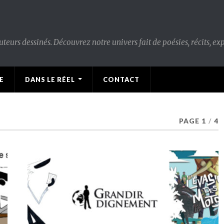
urs dessinés. Découvrez notre univers fait de poésies, récits, expo
E
DANS LE RÉEL
CONTACT
PAGE 1
/
4