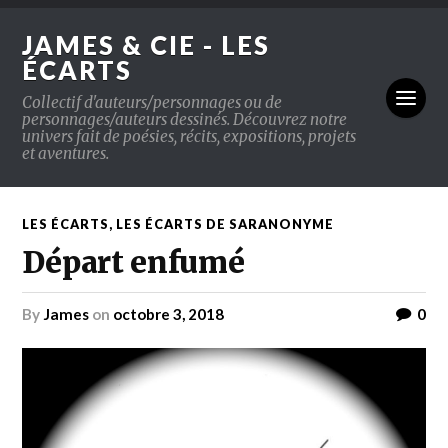
JAMES & CIE - LES
ÉCARTS
Collectif d'auteurs/personnages ou de
personnages/auteurs dessinés. Découvrez notre
univers fait de poésies, récits, expositions, projets
et aventures.
LES ÉCARTS
,
LES ÉCARTS DE SARANONYME
Départ enfumé
by
James
on
octobre 3, 2018
0