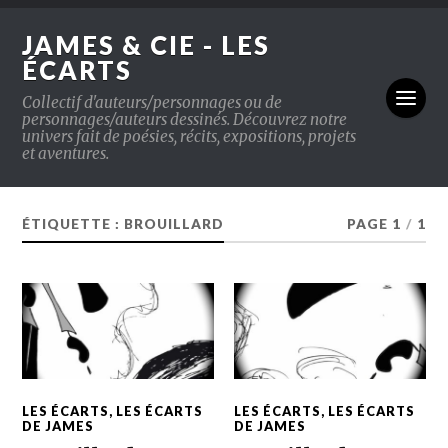
JAMES & CIE - LES
ÉCARTS
Collectif d'auteurs/personnages ou de
personnages/auteurs dessinés. Découvrez notre
univers fait de poésies, récits, expositions, projets
et aventures.
ÉTIQUETTE : BROUILLARD
PAGE 1
/
1
LES ÉCARTS
,
LES ÉCARTS
LES ÉCARTS
,
LES ÉCARTS
DE JAMES
DE JAMES