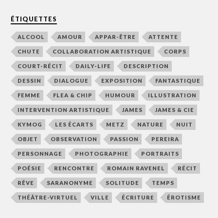
ÉTIQUETTES
ALCOOL
AMOUR
APPAR-ÊTRE
ATTENTE
CHUTE
COLLABORATION ARTISTIQUE
CORPS
COURT-RÉCIT
DAILY-LIFE
DESCRIPTION
DESSIN
DIALOGUE
EXPOSITION
FANTASTIQUE
FEMME
FLEA & CHIP
HUMOUR
ILLUSTRATION
INTERVENTION ARTISTIQUE
JAMES
JAMES & CIE
KYMOG
LES ÉCARTS
METZ
NATURE
NUIT
OBJET
OBSERVATION
PASSION
PEREIRA
PERSONNAGE
PHOTOGRAPHIE
PORTRAITS
POÉSIE
RENCONTRE
ROMAIN RAVENEL
RÉCIT
RÊVE
SARANONYME
SOLITUDE
TEMPS
THÉÂTRE-VIRTUEL
VILLE
ÉCRITURE
ÉROTISME