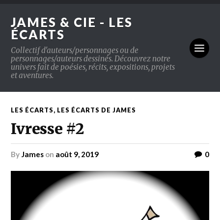
JAMES & CIE - LES
ÉCARTS
Collectif d'auteurs/personnages ou de
personnages/auteurs dessinés. Découvrez notre
univers fait de poésies, récits, expositions, projets
et aventures.
LES ÉCARTS
,
LES ÉCARTS DE JAMES
Ivresse #2
by
James
on
août 9, 2019
0