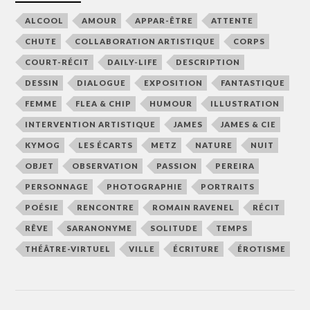
ALCOOL
AMOUR
APPAR-ÊTRE
ATTENTE
CHUTE
COLLABORATION ARTISTIQUE
CORPS
COURT-RÉCIT
DAILY-LIFE
DESCRIPTION
DESSIN
DIALOGUE
EXPOSITION
FANTASTIQUE
FEMME
FLEA & CHIP
HUMOUR
ILLUSTRATION
INTERVENTION ARTISTIQUE
JAMES
JAMES & CIE
KYMOG
LES ÉCARTS
METZ
NATURE
NUIT
OBJET
OBSERVATION
PASSION
PEREIRA
PERSONNAGE
PHOTOGRAPHIE
PORTRAITS
POÉSIE
RENCONTRE
ROMAIN RAVENEL
RÉCIT
RÊVE
SARANONYME
SOLITUDE
TEMPS
THÉÂTRE-VIRTUEL
VILLE
ÉCRITURE
ÉROTISME