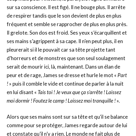
sur sa conscience. Il est figé. Il ne bouge plus. Il arrête
de respirer tandis que le son devient de plus en plus
fréquent et semble se rapprocher de plus en plus près.
Il grelote. Son dos est froid. Ses yeux s’écarquillent et
ses mains s’agrippent à sa cape. Il n’en peut plus, il en
pleurerait si il le pouvait car sa tête projette tant
d’horreurs et de monstres que son seul soulagement
serait de mourir ici, là, maintenant. Dans un élan de
peur et de rage, James se dresse et hurle le mot «
Part
!
» puis il comble le vide et continue de parler à la nuit
en lui disant «
Tais toi ! Je veux que ça s’arrête ! Laissez
moi dormir ! Foutez le camp ! Laissez moi tranquille !
».
Alors que ses mains sont sur sa tête et qu’il se balance
comme pour se protéger, James regarde autour de lui
et constate qu’il n’y a rien. Le monde ne fait plus de