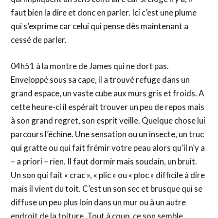
faut bien la dire et donc en parler. Ici c’est une plume
qui s’exprime car celui qui pense dès maintenant a
cessé de parler.
04h51 à la montre de James qui ne dort pas.
Enveloppé sous sa cape, il a trouvé refuge dans un
grand espace, un vaste cube aux murs gris et froids. A
cette heure-ci il espérait trouver un peu de repos mais
à son grand regret, son esprit veille. Quelque chose lui
parcours l’échine. Une sensation ou un insecte, un truc
qui gratte ou qui fait frémir votre peau alors qu’il n’y a
– a priori – rien. Il faut dormir mais soudain, un bruit.
Un son qui fait « crac », « plic » ou « ploc » difficile à dire
mais il vient du toit. C’est un son sec et brusque qui se
diffuse un peu plus loin dans un mur ou à un autre
endroit de la toiture. Tout à coup, ce son semble