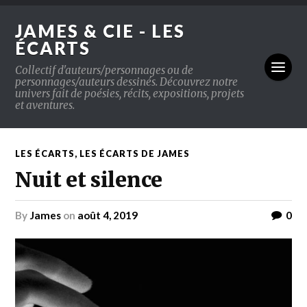
JAMES & CIE - LES
ÉCARTS
Collectif d'auteurs/personnages ou de
personnages/auteurs dessinés. Découvrez notre
univers fait de poésies, récits, expositions, projets
et aventures.
LES ÉCARTS
,
LES ÉCARTS DE JAMES
Nuit et silence
by
James
on
août 4, 2019
0